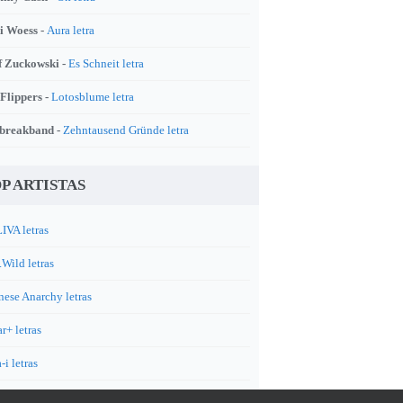
i Woess -
Aura letra
f Zuckowski -
Es Schneit letra
 Flippers -
Lotosblume letra
breakband -
Zehntausend Gründe letra
P ARTISTAS
IVA letras
.Wild letras
nese Anarchy letras
r+ letras
-i letras