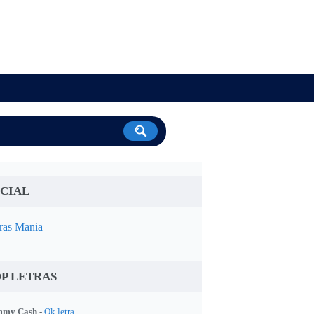
CIAL
ras Mania
P LETRAS
my Cash -
Ok letra