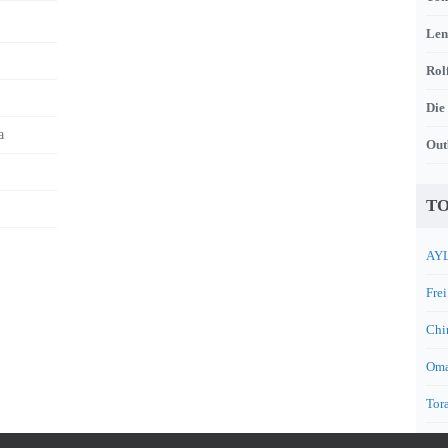
Len
Rol
Die
a
Out
TO
AYL
Frei
Chi
Oma
Tora