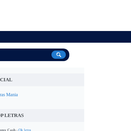
CIAL
ras Mania
P LETRAS
my Cash -
Ok letra