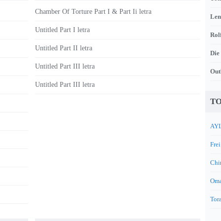
Chamber Of Torture Part I & Part Ii letra
Len
Untitled Part I letra
Rol
Untitled Part II letra
Die
Untitled Part III letra
Out
Untitled Part III letra
TO
AYL
Frei
Chi
Oma
Tora