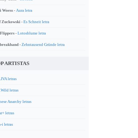
i Woess -
Aura letra
f Zuckowski -
Es Schneit letra
 Flippers -
Lotosblume letra
breakband -
Zehntausend Gründe letra
P ARTISTAS
IVA letras
.Wild letras
nese Anarchy letras
r+ letras
-i letras