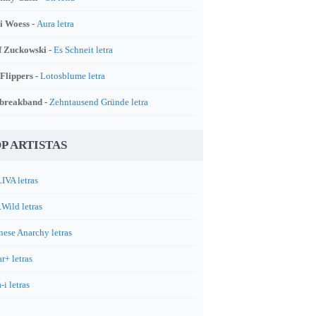
i Woess -
Aura letra
f Zuckowski -
Es Schneit letra
 Flippers -
Lotosblume letra
breakband -
Zehntausend Gründe letra
P ARTISTAS
IVA letras
.Wild letras
nese Anarchy letras
r+ letras
-i letras