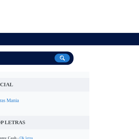
CIAL
ras Mania
P LETRAS
my Cash -
Ok letra