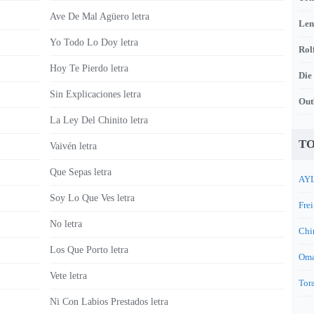
Ave De Mal Agüero letra
Len
Yo Todo Lo Doy letra
Rol
Hoy Te Pierdo letra
Die
Sin Explicaciones letra
Out
La Ley Del Chinito letra
TO
Vaivén letra
Que Sepas letra
AYL
Soy Lo Que Ves letra
Frei
No letra
Chi
Los Que Porto letra
Oma
Vete letra
Tora
Ni Con Labios Prestados letra