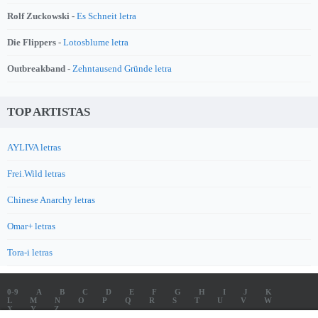
Rolf Zuckowski -
Es Schneit letra
Die Flippers -
Lotosblume letra
Outbreakband -
Zehntausend Gründe letra
TOP ARTISTAS
AYLIVA letras
Frei.Wild letras
Chinese Anarchy letras
Omar+ letras
Tora-i letras
0-9
A
B
C
D
E
F
G
H
I
J
K
L
M
N
O
P
Q
R
S
T
U
V
W
X
Y
Z