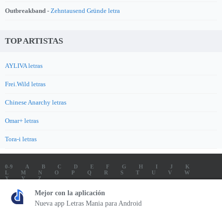
Outbreakband -
Zehntausend Gründe letra
TOP ARTISTAS
AYLIVA letras
Frei.Wild letras
Chinese Anarchy letras
Omar+ letras
Tora-i letras
0-9
A
B
C
D
E
F
G
H
I
J
K
L
M
N
O
P
Q
R
S
T
U
V
W
X
Y
Z
LETRAS
SOUNDTRACK LETRAS
TOP 100 ARTISTAS
Mejor con la aplicación
TOP 100 LETRAS
ENVIA LETRAS
Nueva app Letras Mania para Android
Letrasmania.com - Copyright © 2026 - All Rights Reserved