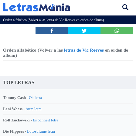
Orden alfabético (Volver a las
letras de Vic Reeves
en orden de album)
Orden alfabético (Volver a las
letras de Vic Reeves
en orden de
album)
TOP LETRAS
Tommy Cash -
Ok letra
Leni Woess -
Aura letra
Rolf Zuckowski -
Es Schneit letra
Die Flippers -
Lotosblume letra