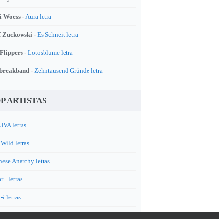
i Woess -
Aura letra
f Zuckowski -
Es Schneit letra
 Flippers -
Lotosblume letra
breakband -
Zehntausend Gründe letra
P ARTISTAS
IVA letras
.Wild letras
nese Anarchy letras
r+ letras
-i letras