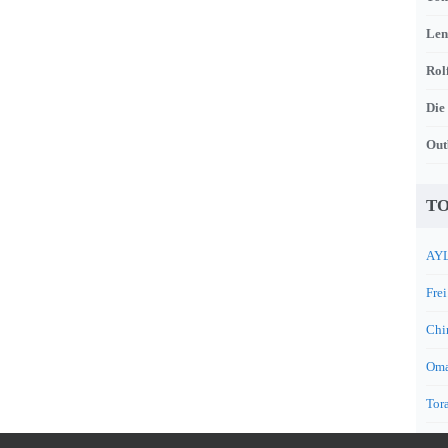
Len
Rol
Die
Out
TO
AYL
Frei
Chi
Oma
Tora