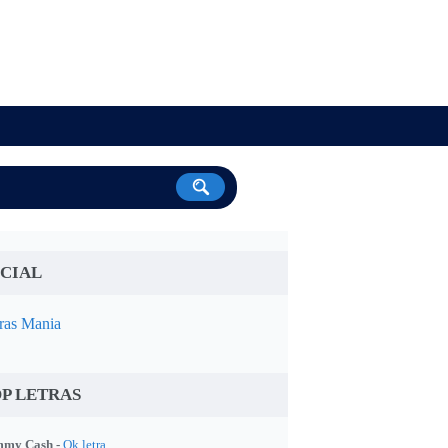
CIAL
ras Mania
P LETRAS
my Cash -
Ok letra