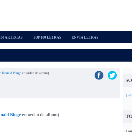
100 ARTISTAS
TOP 100 LETRAS
ENVIA LETRAS
de Ronald Binge
en orden de album)
SO
Let
onald Binge
en orden de album)
TO
Tom