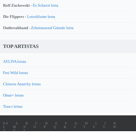
Rolf Zuckowski -
Es Schneit letra
Die Flippers -
Lotosblume letra
Outbreakband -
Zehntausend Gründe letra
TOP ARTISTAS
AYLIVA letras
Frei.Wild letras
Chinese Anarchy letras
Omar+ letras
Tora-i letras
0-9
A
B
C
D
E
F
G
H
I
J
K
L
M
N
O
P
Q
R
S
T
U
V
W
X
Y
Z