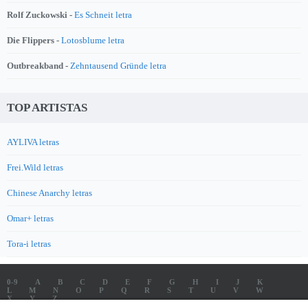
Rolf Zuckowski -
Es Schneit letra
Die Flippers -
Lotosblume letra
Outbreakband -
Zehntausend Gründe letra
TOP ARTISTAS
AYLIVA letras
Frei.Wild letras
Chinese Anarchy letras
Omar+ letras
Tora-i letras
0-9
A
B
C
D
E
F
G
H
I
J
K
L
M
N
O
P
Q
R
S
T
U
V
W
X
Y
Z