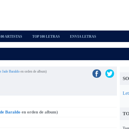
100 ARTISTAS
TOP 100 LETRAS
ENVIA LETRAS
de Jade Baraldo
en orden de album)
SO
Let
ade Baraldo
en orden de album)
TO
Tom