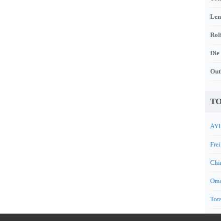
Len
Rol
Die
Out
TO
AYL
Frei
Chi
Oma
Tora