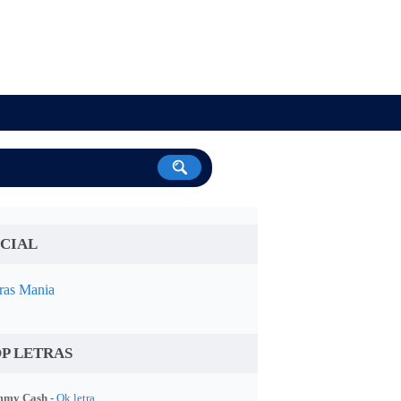
CIAL
ras Mania
P LETRAS
my Cash -
Ok letra