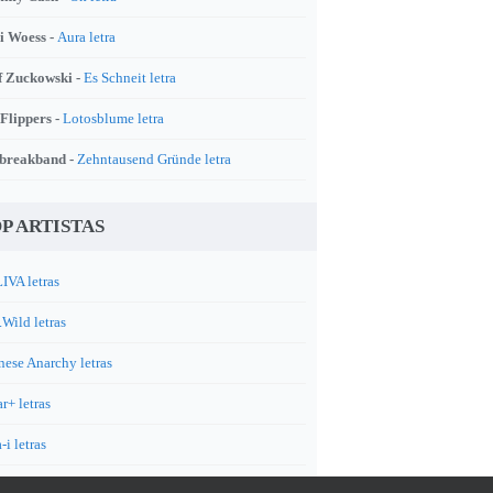
i Woess -
Aura letra
f Zuckowski -
Es Schneit letra
 Flippers -
Lotosblume letra
breakband -
Zehntausend Gründe letra
P ARTISTAS
IVA letras
.Wild letras
nese Anarchy letras
r+ letras
-i letras