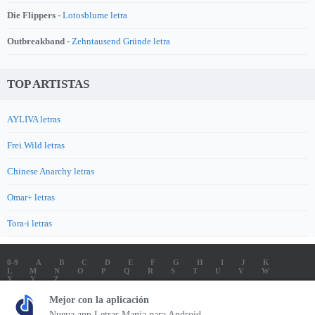
Die Flippers -
Lotosblume letra
Outbreakband -
Zehntausend Gründe letra
TOP ARTISTAS
AYLIVA letras
Frei.Wild letras
Chinese Anarchy letras
Omar+ letras
Tora-i letras
0-9
A
B
C
D
E
F
G
H
I
J
K
L
M
N
O
P
Q
R
S
T
U
V
W
X
Y
Z
LETRAS
SOUNDTRACK LETRAS
TOP 100 ARTISTAS
Mejor con la aplicación
TOP 100 LETRAS
ENVIA LETRAS
Nueva app Letras Mania para Android