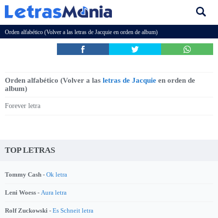
Orden alfabético (Volver a las
letras de Jacquie
en orden de album)
Orden alfabético (Volver a las
letras de Jacquie
en orden de
album)
Forever letra
TOP LETRAS
Tommy Cash -
Ok letra
Leni Woess -
Aura letra
Rolf Zuckowski -
Es Schneit letra