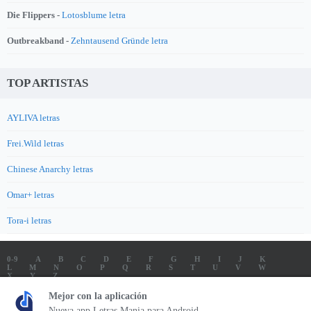
Die Flippers -
Lotosblume letra
Outbreakband -
Zehntausend Gründe letra
TOP ARTISTAS
AYLIVA letras
Frei.Wild letras
Chinese Anarchy letras
Omar+ letras
Tora-i letras
0-9
A
B
C
D
E
F
G
H
I
J
K
L
M
N
O
P
Q
R
S
T
U
V
W
X
Y
Z
LETRAS
SOUNDTRACK LETRAS
TOP 100 ARTISTAS
Mejor con la aplicación
TOP 100 LETRAS
ENVIA LETRAS
Nueva app Letras Mania para Android