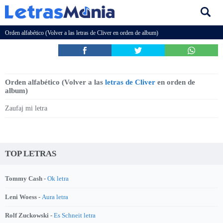
Orden alfabético (Volver a las
letras de Cliver
en orden de album)
Orden alfabético (Volver a las
letras de Cliver
en orden de
album)
Zaufaj mi letra
TOP LETRAS
Tommy Cash -
Ok letra
Leni Woess -
Aura letra
Rolf Zuckowski -
Es Schneit letra