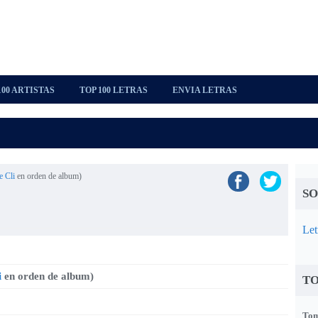
100 ARTISTAS
TOP 100 LETRAS
ENVIA LETRAS
e Cli
en orden de album)
SO
Let
i
en orden de album)
TO
Tom