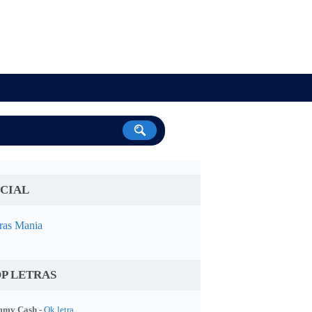
CIAL
ras Mania
P LETRAS
my Cash -
Ok letra