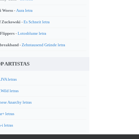
i Woess -
Aura letra
f Zuckowski -
Es Schneit letra
 Flippers -
Lotosblume letra
breakband -
Zehntausend Gründe letra
P ARTISTAS
IVA letras
.Wild letras
nese Anarchy letras
r+ letras
-i letras