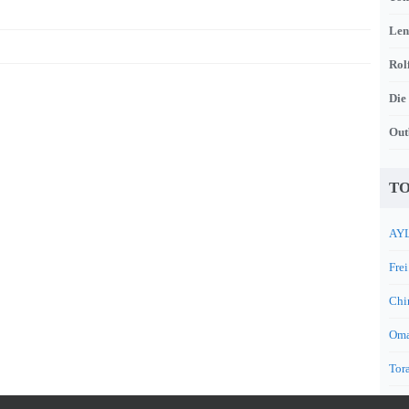
Len
Rol
Die
Out
TO
AYL
Frei
Chi
Oma
Tora