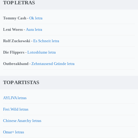
TOP LETRAS
Tommy Cash -
Ok letra
Leni Woess -
Aura letra
Rolf Zuckowski -
Es Schneit letra
Die Flippers -
Lotosblume letra
Outbreakband -
Zehntausend Gründe letra
TOP ARTISTAS
AYLIVA letras
Frei.Wild letras
Chinese Anarchy letras
Omar+ letras