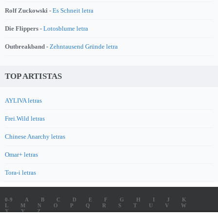
Rolf Zuckowski -
Es Schneit letra
Die Flippers -
Lotosblume letra
Outbreakband -
Zehntausend Gründe letra
TOP ARTISTAS
AYLIVA letras
Frei.Wild letras
Chinese Anarchy letras
Omar+ letras
Tora-i letras
0-9
A
B
C
D
E
F
G
H
I
J
K
L
M
N
O
P
Q
R
S
T
U
V
W
X
Y
Z