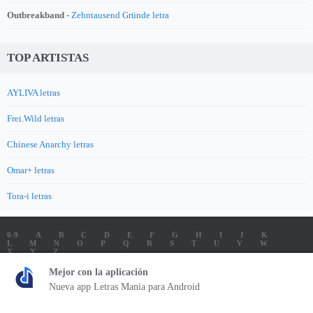
Outbreakband -
Zehntausend Gründe letra
TOP ARTISTAS
AYLIVA letras
Frei.Wild letras
Chinese Anarchy letras
Omar+ letras
Tora-i letras
0-9
A
B
C
D
E
F
G
H
I
J
K
L
M
N
O
P
Q
R
S
T
U
V
W
X
Y
Z
LETRAS
SOUNDTRACK LETRAS
TOP 100 ARTISTAS
Mejor con la aplicación
TOP 100 LETRAS
ENVIA LETRAS
Nueva app Letras Mania para Android
Letrasmania.com - Copyright © 2026 - All Rights Reserved