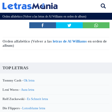
Orden alfabético (Volver a las
letras de Al Williams
en orden de album)
Orden alfabético (Volver a las
letras de Al Williams
en orden de
album)
TOP LETRAS
Tommy Cash -
Ok letra
Leni Woess -
Aura letra
Rolf Zuckowski -
Es Schneit letra
Die Flippers -
Lotosblume letra