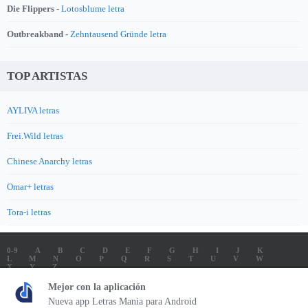
Die Flippers -
Lotosblume letra
Outbreakband -
Zehntausend Gründe letra
TOP ARTISTAS
AYLIVA letras
Frei.Wild letras
Chinese Anarchy letras
Omar+ letras
Tora-i letras
0-9
A
B
C
D
E
F
G
H
I
J
K
L
M
N
O
P
Q
R
S
T
U
V
W
X
Y
Z
LETRAS
SOUNDTRACK LETRAS
TOP 100 ARTISTAS
Mejor con la aplicación
TOP 100 LETRAS
ENVIA LETRAS
Nueva app Letras Mania para Android
Letrasmania.com - Copyright © 2026 - All Rights Reserved