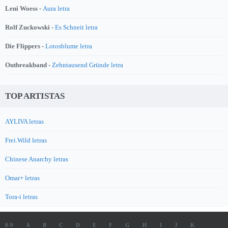
Leni Woess -
Aura letra
Rolf Zuckowski -
Es Schneit letra
Die Flippers -
Lotosblume letra
Outbreakband -
Zehntausend Gründe letra
TOP ARTISTAS
AYLIVA letras
Frei.Wild letras
Chinese Anarchy letras
Omar+ letras
Tora-i letras
0-9
A
B
C
D
E
F
G
H
I
J
K