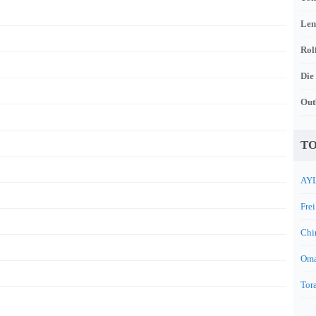
Len
Rol
Die
Out
TO
AYL
Frei
Chi
Oma
Tora