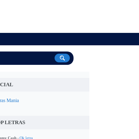
CIAL
ras Mania
P LETRAS
my Cash -
Ok letra