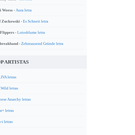
i Woess -
Aura letra
f Zuckowski -
Es Schneit letra
 Flippers -
Lotosblume letra
breakband -
Zehntausend Gründe letra
P ARTISTAS
IVA letras
.Wild letras
nese Anarchy letras
r+ letras
-i letras