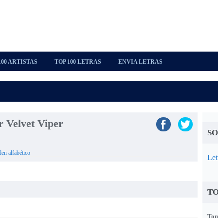
100 ARTISTAS
TOP 100 LETRAS
ENVIA LETRAS
r Velvet Viper
SO
den alfabético
Let
TO
Tom