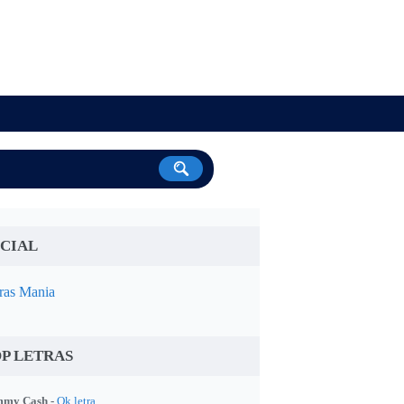
CIAL
ras Mania
P LETRAS
my Cash -
Ok letra