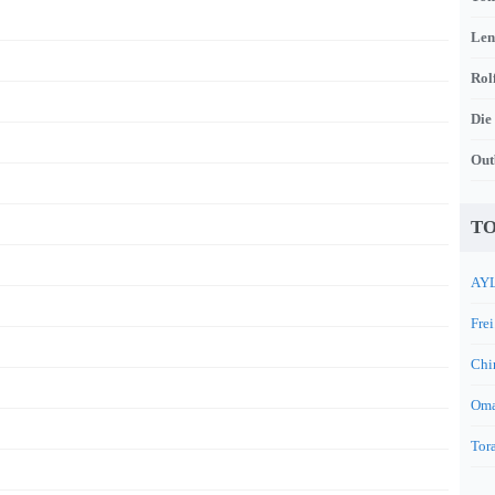
Len
Rol
Die
Out
TO
AYL
Frei
Chi
Oma
Tora