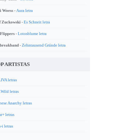
i Woess -
Aura letra
f Zuckowski -
Es Schneit letra
 Flippers -
Lotosblume letra
breakband -
Zehntausend Gründe letra
P ARTISTAS
IVA letras
.Wild letras
nese Anarchy letras
r+ letras
-i letras