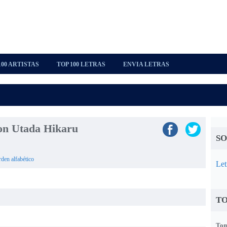
100 ARTISTAS
TOP 100 LETRAS
ENVIA LETRAS
ion Utada Hikaru
SO
rden alfabético
Let
TO
Tom