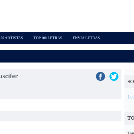
100 ARTISTAS
TOP 100 LETRAS
ENVIA LETRAS
uscifer
SO
Let
TO
Tom