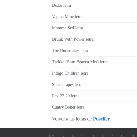
DoZo letra
Vagina Mine letra
Momma Sed letra
Drunk With Power letra
The Undertaker letra
Trekka (Sean Beaven Mix) letra
Indigo Children letra
Sour Grapes letra
Rev 22:20 letra
Cuntry Boner letra
Volver a las letras de
Puscifer
0-9
A
B
C
D
E
F
G
H