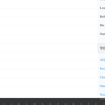
Len
Rol
Die
Out
TO
AYL
Frei
Chi
Oma
Tora
I
J
K
L
M
N
O
P
Q
R
S
T
U
V