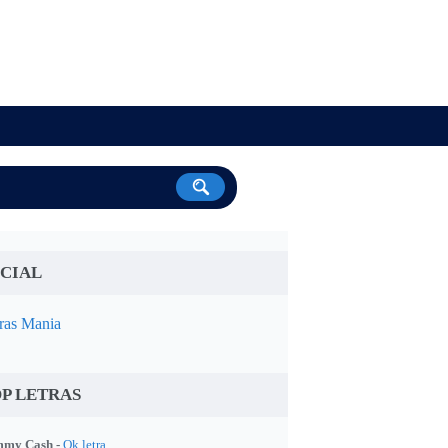
CIAL
ras Mania
P LETRAS
my Cash -
Ok letra