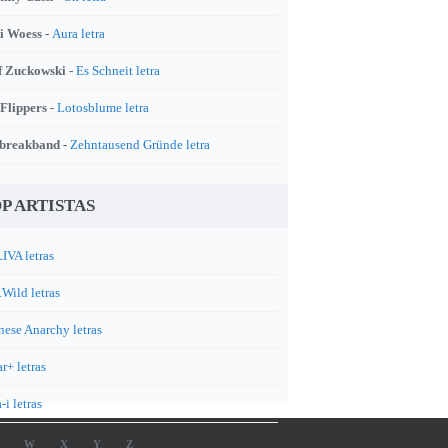
i Woess -
Aura letra
f Zuckowski -
Es Schneit letra
 Flippers -
Lotosblume letra
breakband -
Zehntausend Gründe letra
P ARTISTAS
IVA letras
.Wild letras
nese Anarchy letras
r+ letras
-i letras
W
X
Y
Z