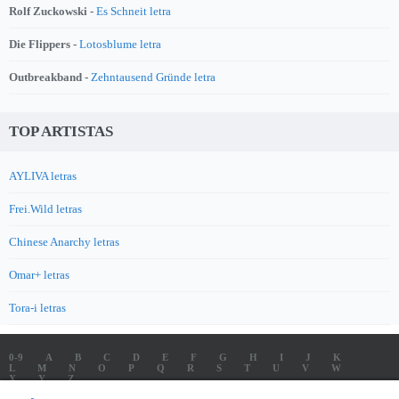
Rolf Zuckowski -
Es Schneit letra
Die Flippers -
Lotosblume letra
Outbreakband -
Zehntausend Gründe letra
TOP ARTISTAS
AYLIVA letras
Frei.Wild letras
Chinese Anarchy letras
Omar+ letras
Tora-i letras
0-9
A
B
C
D
E
F
G
H
I
J
K
L
M
N
O
P
Q
R
S
T
U
V
W
X
Y
Z
LETRAS
SOUNDTRACK LETRAS
TOP 100 ARTISTAS