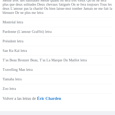
Même avec des habitudes Même quand on sera très vieux Qu'on ne sera
plus que deux solitudes Deux chevaux fatigués On se fera toujours Tous les
deux L'amour pas la charité Ou bien laisse-moi tomber Jamais ne me fait la
blessure De ne plus me letra
Montréal letra
Pardonne (L'amour Graffiti) letra
Président letra
San Ku Kaï letra
T'as Beau Bronzer Beau, T'as La Marque Du Maillot letra
Travelling Man letra
Yamaha letra
Zoo letra
Volver a las letras de
Éric Charden