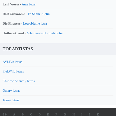
Leni Woess -
Aura letra
Rolf Zuckowski -
Es Schneit letra
Die Flippers -
Lotosblume letra
Outbreakband -
Zehntausend Gründe letra
TOP ARTISTAS
AYLIVA letras
Frei.Wild letras
Chinese Anarchy letras
Omar+ letras
Tora-i letras
0-9
A
B
C
D
E
F
G
H
I
J
K