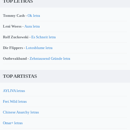
TOP LETRAS
Tommy Cash -
Ok letra
Leni Woess -
Aura letra
Rolf Zuckowski -
Es Schneit letra
Die Flippers -
Lotosblume letra
Outbreakband -
Zehntausend Gründe letra
TOP ARTISTAS
AYLIVA letras
Frei.Wild letras
Chinese Anarchy letras
Omar+ letras