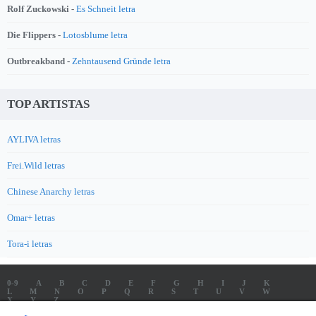
Rolf Zuckowski -
Es Schneit letra
Die Flippers -
Lotosblume letra
Outbreakband -
Zehntausend Gründe letra
TOP ARTISTAS
AYLIVA letras
Frei.Wild letras
Chinese Anarchy letras
Omar+ letras
Tora-i letras
0-9
A
B
C
D
E
F
G
H
I
J
K
L
M
N
O
P
Q
R
S
T
U
V
W
X
Y
Z
LETRAS
SOUNDTRACK LETRAS
TOP 100 ARTISTAS