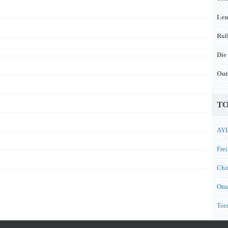
Len
Rol
Die
Out
TO
AYL
Frei
Chi
Oma
Tora