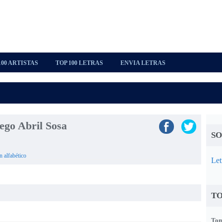
100 ARTISTAS
TOP 100 LETRAS
ENVIA LETRAS
iego Abril Sosa
SO
n alfabético
Let
TO
Tom