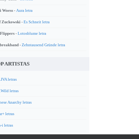
i Woess -
Aura letra
f Zuckowski -
Es Schneit letra
 Flippers -
Lotosblume letra
breakband -
Zehntausend Gründe letra
P ARTISTAS
IVA letras
.Wild letras
nese Anarchy letras
r+ letras
-i letras