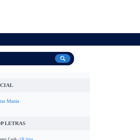
CIAL
ras Mania
P LETRAS
my Cash -
Ok letra