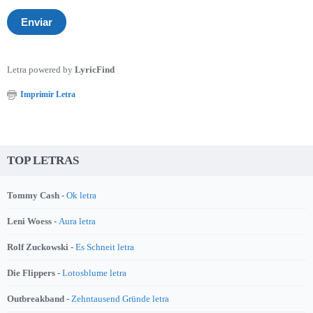
Letra powered by
LyricFind
Imprimir Letra
TOP LETRAS
Tommy Cash -
Ok letra
Leni Woess -
Aura letra
Rolf Zuckowski -
Es Schneit letra
Die Flippers -
Lotosblume letra
Outbreakband -
Zehntausend Gründe letra