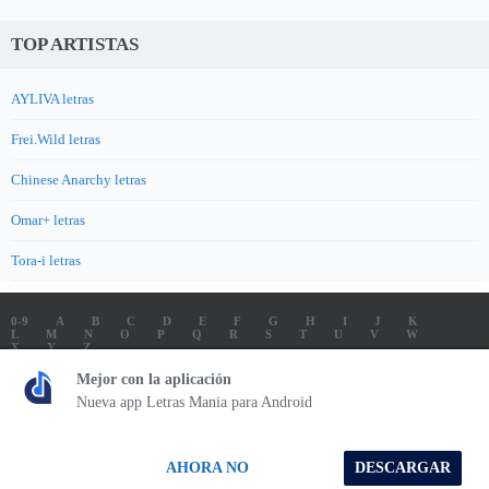
TOP ARTISTAS
AYLIVA letras
Frei.Wild letras
Chinese Anarchy letras
Omar+ letras
Tora-i letras
0-9
A
B
C
D
E
F
G
H
I
J
K
L
M
N
O
P
Q
R
S
T
U
V
W
X
Y
Z
LETRAS
SOUNDTRACK LETRAS
TOP 100 ARTISTAS
Mejor con la aplicación
TOP 100 LETRAS
ENVIA LETRAS
Nueva app Letras Mania para Android
Letrasmania.com - Copyright © 2026 - All Rights Reserved
AHORA NO
DESCARGAR