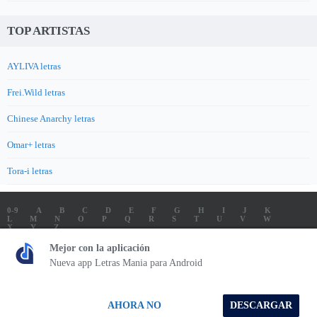
TOP ARTISTAS
AYLIVA letras
Frei.Wild letras
Chinese Anarchy letras
Omar+ letras
Tora-i letras
0-9
A
B
C
D
E
F
G
H
I
J
K
L
M
N
O
P
Q
R
S
T
U
V
W
X
Y
Z
LETRAS
SOUNDTRACK LETRAS
TOP 100 ARTISTAS
Mejor con la aplicación
TOP 100 LETRAS
ENVIA LETRAS
Nueva app Letras Mania para Android
Letrasmania.com - Copyright © 2026 - All Rights Reserved
AHORA NO
DESCARGAR