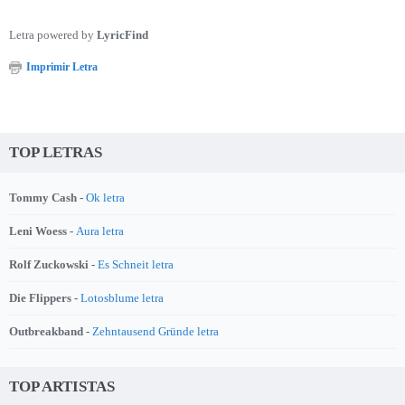
Letra powered by
LyricFind
Imprimir Letra
TOP LETRAS
Tommy Cash -
Ok letra
Leni Woess -
Aura letra
Rolf Zuckowski -
Es Schneit letra
Die Flippers -
Lotosblume letra
Outbreakband -
Zehntausend Gründe letra
TOP ARTISTAS