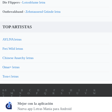
Die Flippers -
Lotosblume letra
Outbreakband -
Zehntausend Gründe letra
TOP ARTISTAS
AYLIVA letras
Frei.Wild letras
Chinese Anarchy letras
Omar+ letras
Tora-i letras
0-9
A
B
C
D
E
F
G
H
I
J
K
L
M
N
O
P
Q
R
S
T
U
V
W
X
Y
Z
LETRAS
SOUNDTRACK LETRAS
TOP 100 ARTISTAS
Mejor con la aplicación
TOP 100 LETRAS
ENVIA LETRAS
Nueva app Letras Mania para Android
Letrasmania.com - Copyright © 2026 - All Rights Reserved