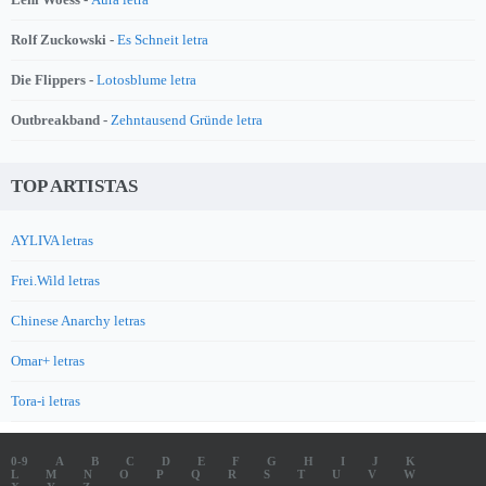
Rolf Zuckowski -
Es Schneit letra
Die Flippers -
Lotosblume letra
Outbreakband -
Zehntausend Gründe letra
TOP ARTISTAS
AYLIVA letras
Frei.Wild letras
Chinese Anarchy letras
Omar+ letras
Tora-i letras
0-9
A
B
C
D
E
F
G
H
I
J
K
L
M
N
O
P
Q
R
S
T
U
V
W