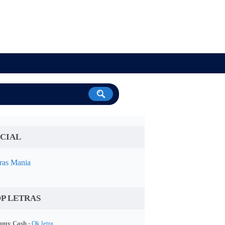
CIAL
ras Mania
P LETRAS
my Cash -
Ok letra