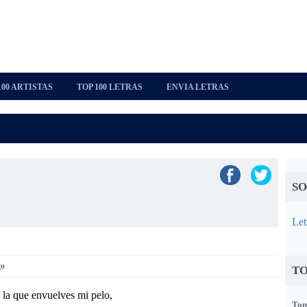
100 ARTISTAS
TOP 100 LETRAS
ENVIA LETRAS
SO
Let
go
TO
n la que envuelves mi pelo,
Tom