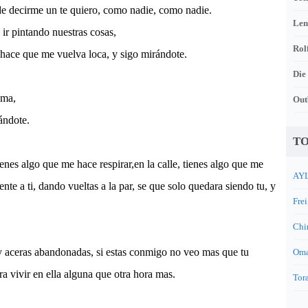
de decirme un te quiero, como nadie, como nadie.
Len
 ir pintando nuestras cosas,
Rol
 hace que me vuelva loca, y sigo mirándote.
Die
ama,
Out
ándote.
TO
ienes algo que me hace respirar,en la calle, tienes algo que me
AYL
nte a ti, dando vueltas a la par, se que solo quedara siendo tu, y
Frei
Chi
y aceras abandonadas, si estas conmigo no veo mas que tu
Oma
ra vivir en ella alguna que otra hora mas.
Tora