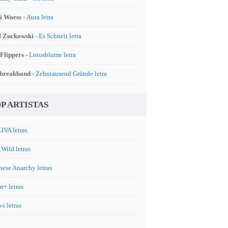
i Woess -
Aura letra
f Zuckowski -
Es Schneit letra
 Flippers -
Lotosblume letra
breakband -
Zehntausend Gründe letra
P ARTISTAS
IVA letras
.Wild letras
nese Anarchy letras
r+ letras
-i letras