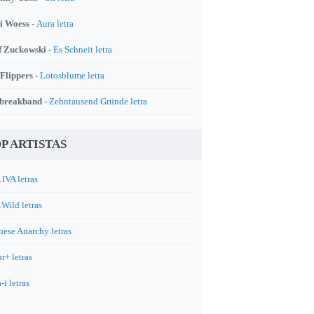
i Woess -
Aura letra
f Zuckowski -
Es Schneit letra
 Flippers -
Lotosblume letra
breakband -
Zehntausend Gründe letra
P ARTISTAS
IVA letras
.Wild letras
nese Anarchy letras
r+ letras
-i letras