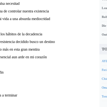
alsa necesitad
Len
ma de controlar nuestra existencia
Rol
 vida a una absurda mediocridad
Die
 los hábitos de la decadencia
Out
esistencia decidido busco un destino
TO
o más en esta gran mentira
 esencial aun arde en mi corazón
AYL
Frei
fin
Chi
Oma
a a terminar
Tora