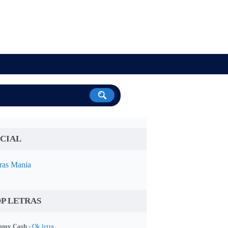
CIAL
ras Mania
P LETRAS
my Cash -
Ok letra