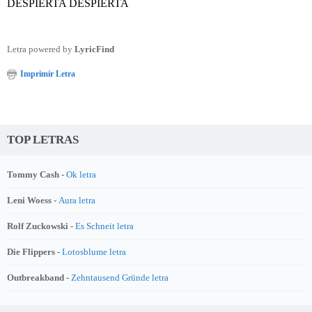
DESPIERTA DESPIERTA
Letra powered by
LyricFind
Imprimir Letra
TOP LETRAS
Tommy Cash -
Ok letra
Leni Woess -
Aura letra
Rolf Zuckowski -
Es Schneit letra
Die Flippers -
Lotosblume letra
Outbreakband -
Zehntausend Gründe letra