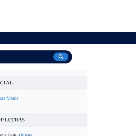
CIAL
ras Mania
P LETRAS
my Cash -
Ok letra