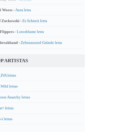
i Woess -
Aura letra
f Zuckowski -
Es Schneit letra
 Flippers -
Lotosblume letra
breakband -
Zehntausend Gründe letra
P ARTISTAS
IVA letras
.Wild letras
nese Anarchy letras
r+ letras
-i letras