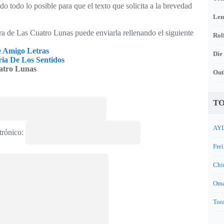
o todo lo posible para que el texto que solicita a la brevedad
Len
tra de Las Cuatro Lunas puede enviarla rellenando el siguiente
Rol
e Amigo Letras
Die
a De Los Sentidos
atro Lunas
Out
TO
AYL
trónico:
Frei
Chi
Oma
Tora