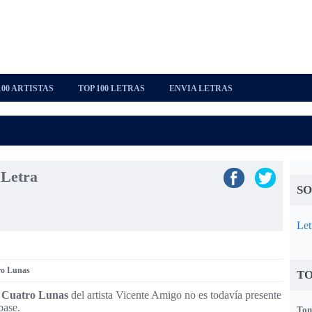
100 ARTISTAS
TOP 100 LETRAS
ENVIA LETRAS
 Letra
SO
Let
ro Lunas
TO
 Cuatro Lunas
del artista Vicente Amigo no es todavía presente
base.
Tom