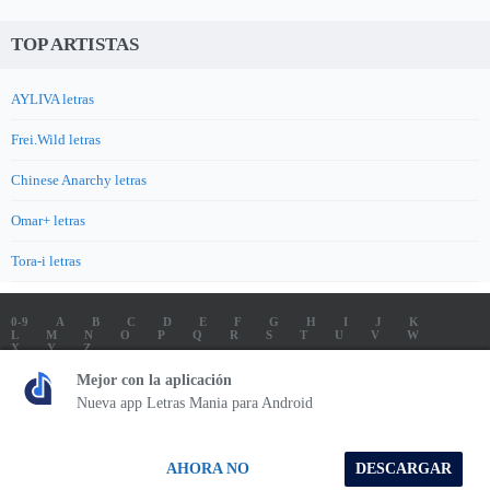
TOP ARTISTAS
AYLIVA letras
Frei.Wild letras
Chinese Anarchy letras
Omar+ letras
Tora-i letras
0-9
A
B
C
D
E
F
G
H
I
J
K
L
M
N
O
P
Q
R
S
T
U
V
W
X
Y
Z
LETRAS
SOUNDTRACK LETRAS
TOP 100 ARTISTAS
Mejor con la aplicación
TOP 100 LETRAS
ENVIA LETRAS
Nueva app Letras Mania para Android
Letrasmania.com - Copyright © 2026 - All Rights Reserved
AHORA NO
DESCARGAR