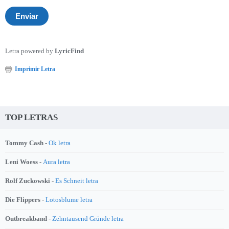
Letra powered by
LyricFind
Imprimir Letra
TOP LETRAS
Tommy Cash -
Ok letra
Leni Woess -
Aura letra
Rolf Zuckowski -
Es Schneit letra
Die Flippers -
Lotosblume letra
Outbreakband -
Zehntausend Gründe letra