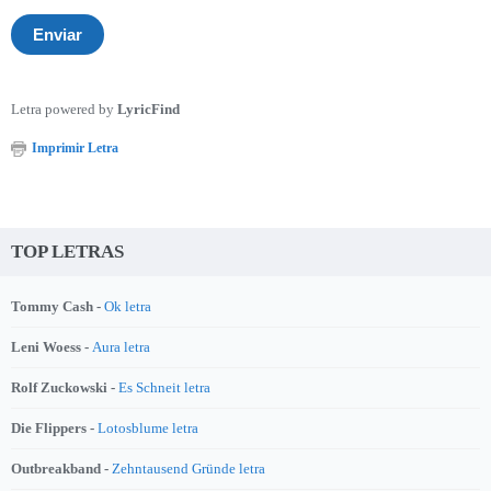
Letra powered by
LyricFind
Imprimir Letra
TOP LETRAS
Tommy Cash -
Ok letra
Leni Woess -
Aura letra
Rolf Zuckowski -
Es Schneit letra
Die Flippers -
Lotosblume letra
Outbreakband -
Zehntausend Gründe letra