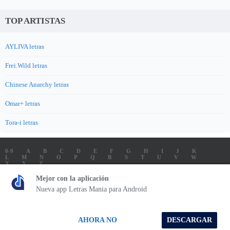
TOP ARTISTAS
AYLIVA letras
Frei.Wild letras
Chinese Anarchy letras
Omar+ letras
Tora-i letras
0-9
A
B
C
D
E
F
G
H
I
J
K
L
M
N
O
P
Q
R
S
T
U
V
W
X
Y
Z
LETRAS
SOUNDTRACK LETRAS
TOP 100 ARTISTAS
Mejor con la aplicación
TOP 100 LETRAS
ENVIA LETRAS
Nueva app Letras Mania para Android
Letrasmania.com - Copyright © 2026 - All Rights Reserved
AHORA NO
DESCARGAR