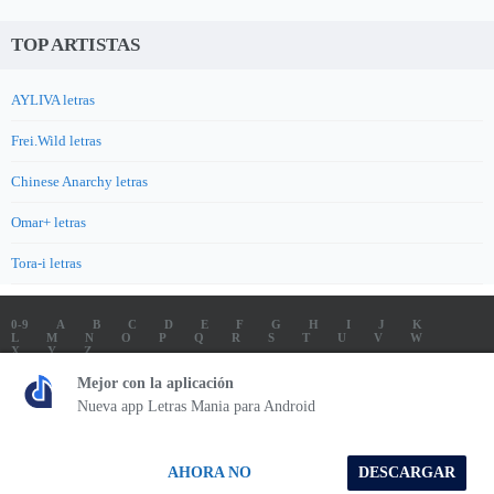
TOP ARTISTAS
AYLIVA letras
Frei.Wild letras
Chinese Anarchy letras
Omar+ letras
Tora-i letras
0-9
A
B
C
D
E
F
G
H
I
J
K
L
M
N
O
P
Q
R
S
T
U
V
W
X
Y
Z
LETRAS
SOUNDTRACK LETRAS
TOP 100 ARTISTAS
Mejor con la aplicación
TOP 100 LETRAS
ENVIA LETRAS
Nueva app Letras Mania para Android
Letrasmania.com - Copyright © 2026 - All Rights Reserved
AHORA NO
DESCARGAR