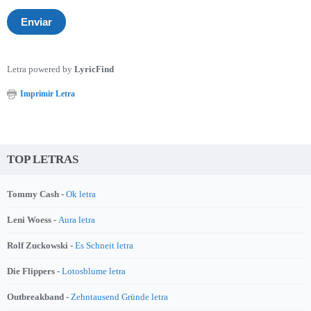
Letra powered by
LyricFind
Imprimir Letra
TOP LETRAS
Tommy Cash -
Ok letra
Leni Woess -
Aura letra
Rolf Zuckowski -
Es Schneit letra
Die Flippers -
Lotosblume letra
Outbreakband -
Zehntausend Gründe letra