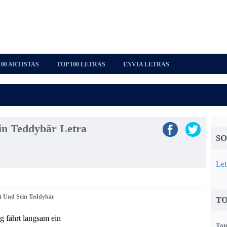
100 ARTISTAS
TOP 100 LETRAS
ENVIA LETRAS
in Teddybär Letra
SO
Let
at Und Sein Teddybär
TO
g fährt langsam ein
Tom