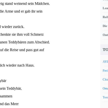
ig stand weinend sein Mädchen.
Len
die Arme und er gab ihr sein
Rol
Die
 wieder zurück.
chenkte sie ihm voll Schmerz
Out
aunen Teddybären zum Abschied.
TO
uf die Reise und pass gut auf
AYL
dich wieder nach Haus.
Frei
Chi
ybär
sein Teddybär,
Oma
zusammen
Tora
nd das Meer