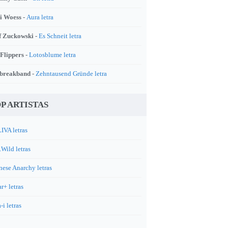
i Woess -
Aura letra
f Zuckowski -
Es Schneit letra
 Flippers -
Lotosblume letra
breakband -
Zehntausend Gründe letra
P ARTISTAS
IVA letras
.Wild letras
nese Anarchy letras
r+ letras
-i letras