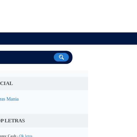
CIAL
ras Mania
P LETRAS
my Cash -
Ok letra