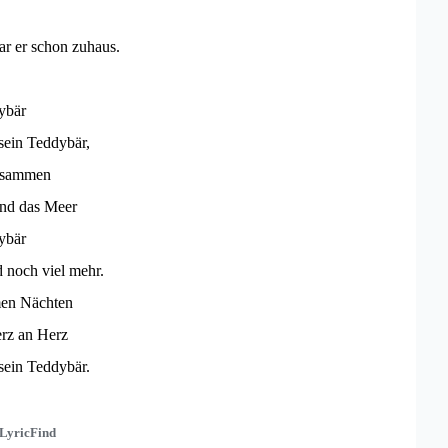
r er schon zuhaus.
ybär
sein Teddybär,
zusammen
nd das Meer
ybär
noch viel mehr.
men Nächten
erz an Herz
sein Teddybär.
LyricFind