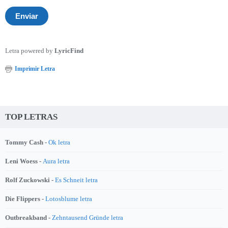
Letra powered by
LyricFind
Imprimir Letra
TOP LETRAS
Tommy Cash -
Ok letra
Leni Woess -
Aura letra
Rolf Zuckowski -
Es Schneit letra
Die Flippers -
Lotosblume letra
Outbreakband -
Zehntausend Gründe letra