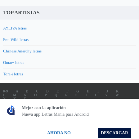
TOP ARTISTAS
AYLIVA letras
Frei.Wild letras
Chinese Anarchy letras
Omar+ letras
Tora-i letras
0-9
A
B
C
D
E
F
G
H
I
J
K
L
M
N
O
P
Q
R
S
T
U
V
W
X
Y
Z
LETRAS
SOUNDTRACK LETRAS
TOP 100 ARTISTAS
Mejor con la aplicación
TOP 100 LETRAS
ENVIA LETRAS
Nueva app Letras Mania para Android
Letrasmania.com - Copyright © 2026 - All Rights Reserved
AHORA NO
DESCARGAR