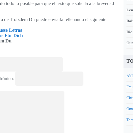
o todo lo posible para que el texto que solicita a la brevedad
Len
tra de Trotzdem Du puede enviarla rellenando el siguiente
Rol
sse Letras
Die
us Für Dich
em Du
Out
TO
AYL
trónico:
Frei
Chi
Oma
Tora