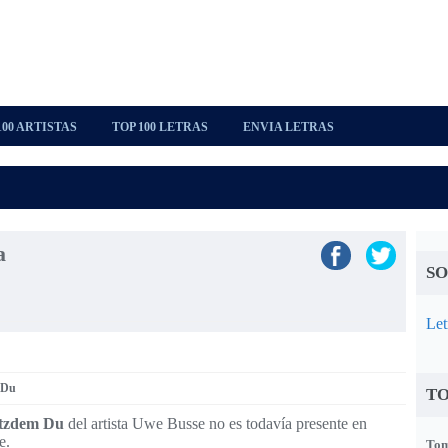
100 ARTISTAS
TOP 100 LETRAS
ENVIA LETRAS
a
SO
Let
 Du
TO
tzdem Du
del artista Uwe Busse no es todavía presente en
e.
Tom