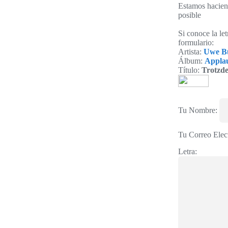
Estamos haciend
posible
Si conoce la le
formulario:
Artista:
Uwe Bu
Álbum:
Appla
Título:
Trotzd
Tu Nombre:
Tu Correo Elec
Letra: