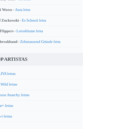
i Woess -
Aura letra
f Zuckowski -
Es Schneit letra
 Flippers -
Lotosblume letra
breakband -
Zehntausend Gründe letra
P ARTISTAS
IVA letras
.Wild letras
nese Anarchy letras
r+ letras
-i letras