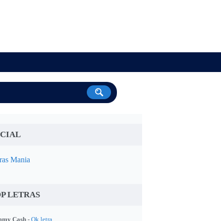
CIAL
ras Mania
P LETRAS
my Cash -
Ok letra