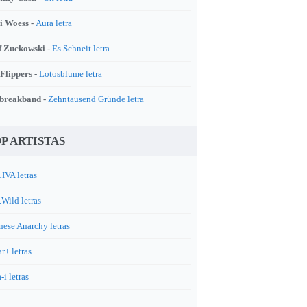
i Woess -
Aura letra
f Zuckowski -
Es Schneit letra
 Flippers -
Lotosblume letra
breakband -
Zehntausend Gründe letra
P ARTISTAS
IVA letras
.Wild letras
nese Anarchy letras
r+ letras
-i letras