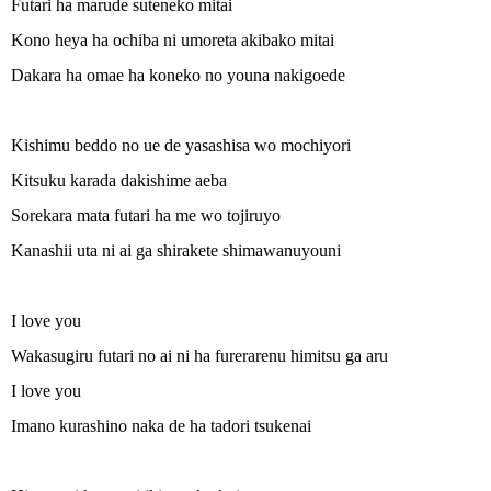
Futari ha marude suteneko mitai
Kono heya ha ochiba ni umoreta akibako mitai
Dakara ha omae ha koneko no youna nakigoede
Kishimu beddo no ue de yasashisa wo mochiyori
Kitsuku karada dakishime aeba
Sorekara mata futari ha me wo tojiruyo
Kanashii uta ni ai ga shirakete shimawanuyouni
I love you
Wakasugiru futari no ai ni ha furerarenu himitsu ga aru
I love you
Imano kurashino naka de ha tadori tsukenai