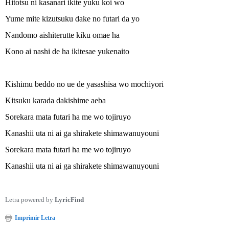
Hitotsu ni kasanari ikite yuku koi wo
Yume mite kizutsuku dake no futari da yo
Nandomo aishiterutte kiku omae ha
Kono ai nashi de ha ikitesae yukenaito
Kishimu beddo no ue de yasashisa wo mochiyori
Kitsuku karada dakishime aeba
Sorekara mata futari ha me wo tojiruyo
Kanashii uta ni ai ga shirakete shimawanuyouni
Sorekara mata futari ha me wo tojiruyo
Kanashii uta ni ai ga shirakete shimawanuyouni
Letra powered by
LyricFind
Imprimir Letra