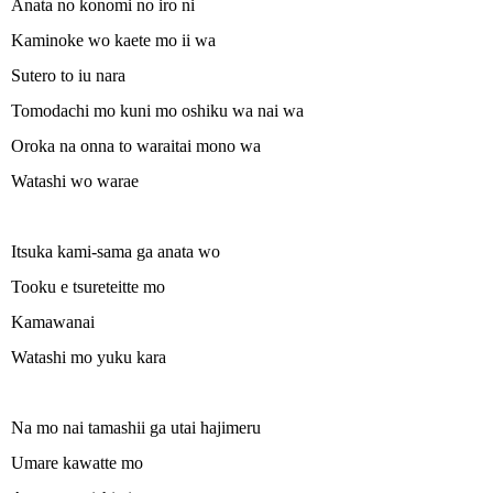
Anata no konomi no iro ni
Kaminoke wo kaete mo ii wa
Sutero to iu nara
Tomodachi mo kuni mo oshiku wa nai wa
Oroka na onna to waraitai mono wa
Watashi wo warae
Itsuka kami-sama ga anata wo
Tooku e tsureteitte mo
Kamawanai
Watashi mo yuku kara
Na mo nai tamashii ga utai hajimeru
Umare kawatte mo