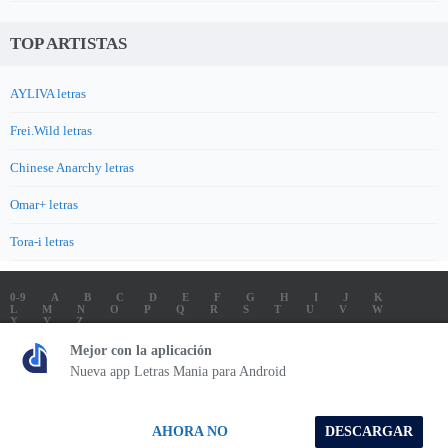
TOP ARTISTAS
AYLIVA letras
Frei.Wild letras
Chinese Anarchy letras
Omar+ letras
Tora-i letras
0-9
A
B
C
D
E
F
G
H
I
J
K
L
M
N
O
P
Q
R
S
T
U
V
W
X
Y
Z
LETRAS
SOUNDTRACK LETRAS
TOP 100 ARTISTAS
Mejor con la aplicación
TOP 100 LETRAS
ENVIA LETRAS
Nueva app Letras Mania para Android
Letrasmania.com - Copyright © 2026 - All Rights Reserved
AHORA NO
DESCARGAR