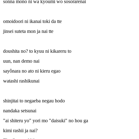
sonna mono ni wa kyoumi wo sosorarenai
omoidoori ni ikanai toki da tte
jinsei suteta mon ja nai tte
doushita no? to kyuu ni kikareru to
uun, nan demo nai
sayônara no ato ni kieru egao
watashi rashikunai
shinjitai to negaeba negau hodo
nandaka setsunai
"ai shiteru yo" yori mo "daisuki" no hou ga
kimi rashii ja nai?