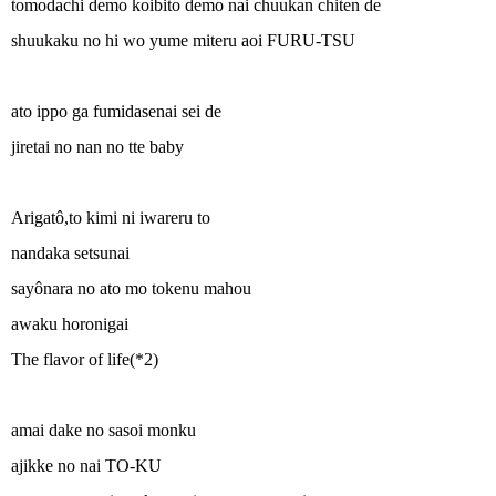
tomodachi demo koibito demo nai chuukan chiten de
shuukaku no hi wo yume miteru aoi FURU-TSU
ato ippo ga fumidasenai sei de
jiretai no nan no tte baby
Arigatô,to kimi ni iwareru to
nandaka setsunai
sayônara no ato mo tokenu mahou
awaku horonigai
The flavor of life(*2)
amai dake no sasoi monku
ajikke no nai TO-KU