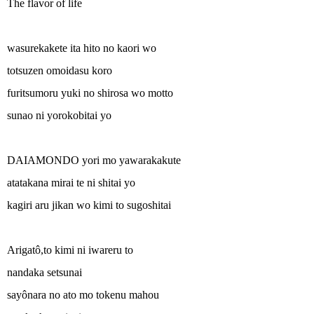
The flavor of life
wasurekakete ita hito no kaori wo
totsuzen omoidasu koro
furitsumoru yuki no shirosa wo motto
sunao ni yorokobitai yo
DAIAMONDO yori mo yawarakakute
atatakana mirai te ni shitai yo
kagiri aru jikan wo kimi to sugoshitai
Arigatô,to kimi ni iwareru to
nandaka setsunai
sayônara no ato mo tokenu mahou