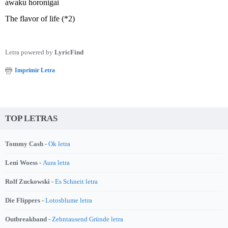
awaku horonigai
The flavor of life (*2)
Letra powered by
LyricFind
Imprimir Letra
TOP LETRAS
Tommy Cash -
Ok letra
Leni Woess -
Aura letra
Rolf Zuckowski -
Es Schneit letra
Die Flippers -
Lotosblume letra
Outbreakband -
Zehntausend Gründe letra