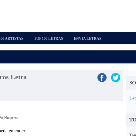
100 ARTISTAS
TOP 100 LETRAS
ENVIA LETRAS
ros Letra
SO
Let
 En Nosotros
TO
eda entender
Tom