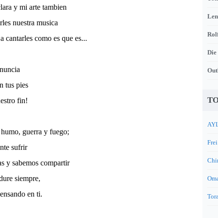
clara y mi arte tambien
Len
rles nuestra musica
Rol
a cantarles como es que es...
Die
enuncia
Out
n tus pies
TO
estro fin!
AYL
 humo, guerra y fuego;
Frei
nte sufrir
Chi
as y sabemos compartir
dure siempre,
Oma
ensando en ti.
Tora