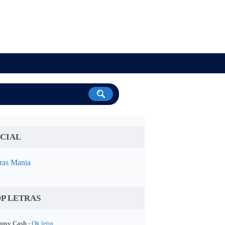
CIAL
ras Mania
P LETRAS
my Cash -
Ok letra