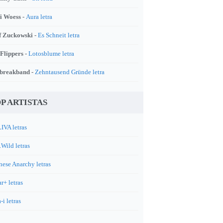
i Woess -
Aura letra
f Zuckowski -
Es Schneit letra
 Flippers -
Lotosblume letra
breakband -
Zehntausend Gründe letra
P ARTISTAS
IVA letras
.Wild letras
nese Anarchy letras
r+ letras
-i letras