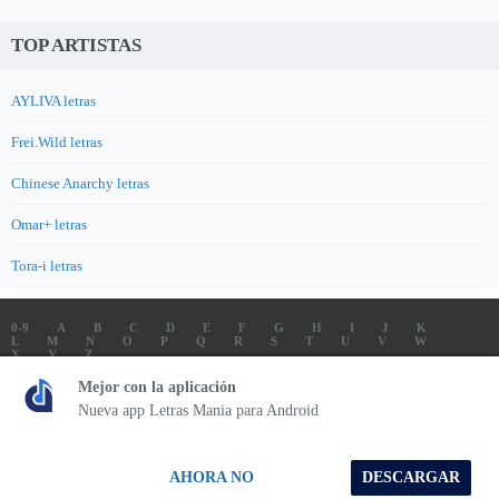
TOP ARTISTAS
AYLIVA letras
Frei.Wild letras
Chinese Anarchy letras
Omar+ letras
Tora-i letras
0-9
A
B
C
D
E
F
G
H
I
J
K
L
M
N
O
P
Q
R
S
T
U
V
W
X
Y
Z
LETRAS
SOUNDTRACK LETRAS
TOP 100 ARTISTAS
Mejor con la aplicación
TOP 100 LETRAS
ENVIA LETRAS
Nueva app Letras Mania para Android
Letrasmania.com - Copyright © 2026 - All Rights Reserved
AHORA NO
DESCARGAR