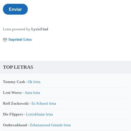
Letra powered by
LyricFind
Imprimir Letra
TOP LETRAS
Tommy Cash -
Ok letra
Leni Woess -
Aura letra
Rolf Zuckowski -
Es Schneit letra
Die Flippers -
Lotosblume letra
Outbreakband -
Zehntausend Gründe letra