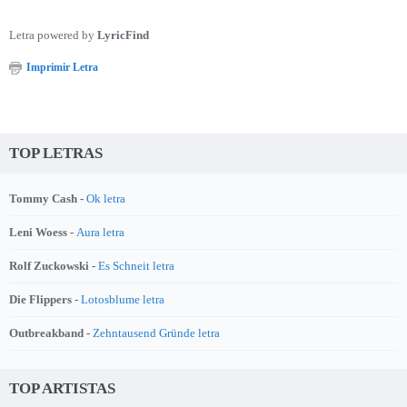
Letra powered by
LyricFind
Imprimir Letra
TOP LETRAS
Tommy Cash -
Ok letra
Leni Woess -
Aura letra
Rolf Zuckowski -
Es Schneit letra
Die Flippers -
Lotosblume letra
Outbreakband -
Zehntausend Gründe letra
TOP ARTISTAS