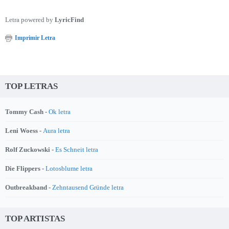
Letra powered by
LyricFind
Imprimir Letra
TOP LETRAS
Tommy Cash -
Ok letra
Leni Woess -
Aura letra
Rolf Zuckowski -
Es Schneit letra
Die Flippers -
Lotosblume letra
Outbreakband -
Zehntausend Gründe letra
TOP ARTISTAS