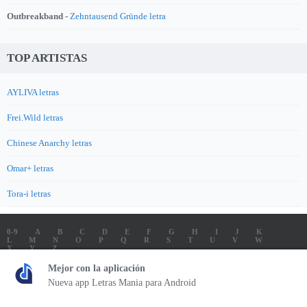
Outbreakband -
Zehntausend Gründe letra
TOP ARTISTAS
AYLIVA letras
Frei.Wild letras
Chinese Anarchy letras
Omar+ letras
Tora-i letras
0-9
A
B
C
D
E
F
G
H
I
J
K
L
M
N
O
P
Q
R
S
T
U
V
W
X
Y
Z
LETRAS
SOUNDTRACK LETRAS
TOP 100 ARTISTAS
Mejor con la aplicación
TOP 100 LETRAS
ENVIA LETRAS
Nueva app Letras Mania para Android
Letrasmania.com - Copyright © 2026 - All Rights Reserved